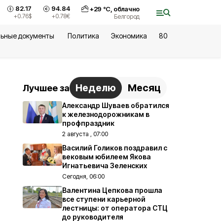
82.17
94.84
+
29
°С,
облачно
+0.76
$
+0.78
€
Белгород
ьные документы
Политика
Экономика
80
Неделю
Месяц
Лучшее за
Александр Шуваев обратился
к железнодорожникам в
профпраздник
2 августа , 07:00
Василий Голиков поздравил с
вековым юбилеем Якова
Игнатьевича Зеленских
Сегодня, 06:00
Валентина Цепкова прошла
все ступени карьерной
лестницы: от оператора СТЦ
до руководителя