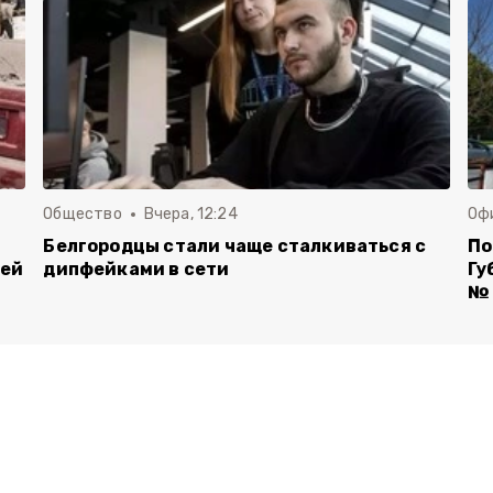
Общество
Вчера, 12:24
Оф
Белгородцы стали чаще сталкиваться с
По
лей
дипфейками в сети
Гу
№ 