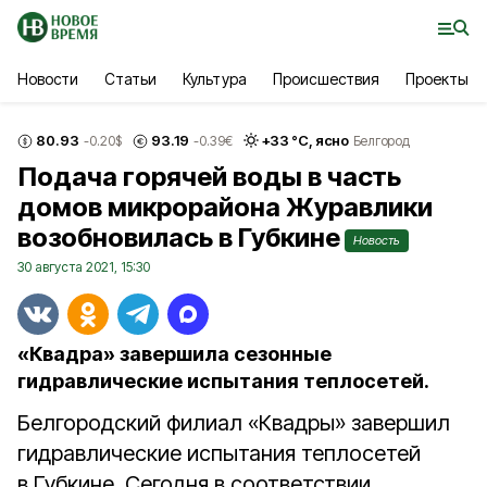
Новости
Статьи
Культура
Происшествия
Проекты
80.93
93.19
+
33
°С,
ясно
-0.20
$
-0.39
€
Белгород
Подача горячей воды в часть
домов микрорайона Журавлики
возобновилась в Губкине
Новость
30 августа 2021, 15:30
«Квадра» завершила сезонные
гидравлические испытания теплосетей.
Белгородский филиал «Квадры» завершил
гидравлические испытания теплосетей
в Губкине. Сегодня в соответствии