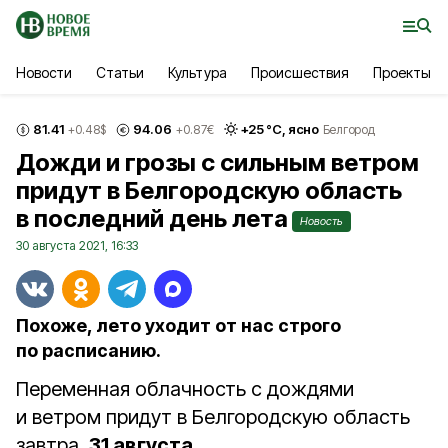
Новости
Статьи
Культура
Происшествия
Проекты
81.41
94.06
+
25
°С,
ясно
+0.48
$
+0.87
€
Белгород
Дожди и грозы с сильным ветром
придут в Белгородскую область
в последний день лета
Новость
30 августа 2021, 16:33
Похоже, лето уходит от нас строго
по расписанию.
Переменная облачность с дождями
и ветром придут в Белгородскую область
завтра,
31 августа
.