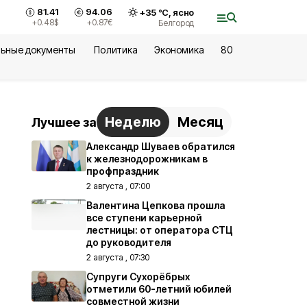
81.41
94.06
+
35
°С,
ясно
+0.48
$
+0.87
€
Белгород
ьные документы
Политика
Экономика
80
Неделю
Месяц
Лучшее за
Александр Шуваев обратился
к железнодорожникам в
профпраздник
2 августа , 07:00
Валентина Цепкова прошла
все ступени карьерной
лестницы: от оператора СТЦ
до руководителя
2 августа , 07:30
Супруги Сухорёбрых
отметили 60-летний юбилей
совместной жизни