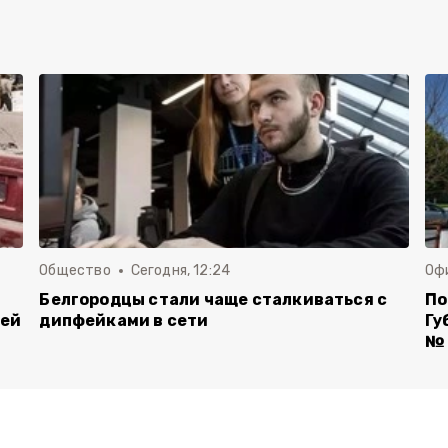
Общество
Сегодня, 12:24
Оф
Белгородцы стали чаще сталкиваться с
По
лей
дипфейками в сети
Гу
№ 