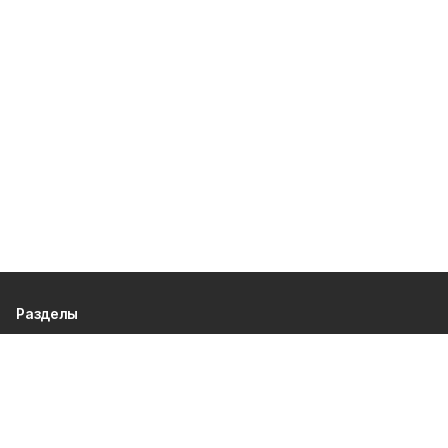
Разделы
80 лет Победы
Новости
Статьи
Культура