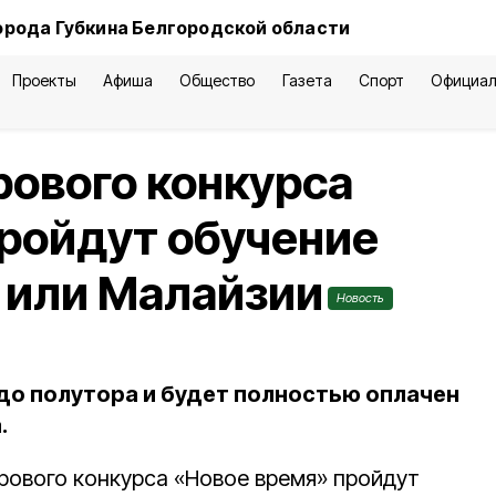
орода Губкина Белгородской области
Проекты
Афиша
Общество
Газета
Спорт
Официал
ового конкурса
ройдут обучение
а или Малайзии
Новость
 до полутора и будет полностью оплачен
.
рового конкурса «Новое время» пройдут