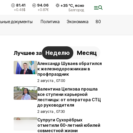
81.41
94.06
+
35
°С,
ясно
+0.48
$
+0.87
€
Белгород
ьные документы
Политика
Экономика
80
Неделю
Месяц
Лучшее за
Александр Шуваев обратился
к железнодорожникам в
профпраздник
2 августа , 07:00
Валентина Цепкова прошла
все ступени карьерной
лестницы: от оператора СТЦ
до руководителя
2 августа , 07:30
Супруги Сухорёбрых
отметили 60-летний юбилей
совместной жизни