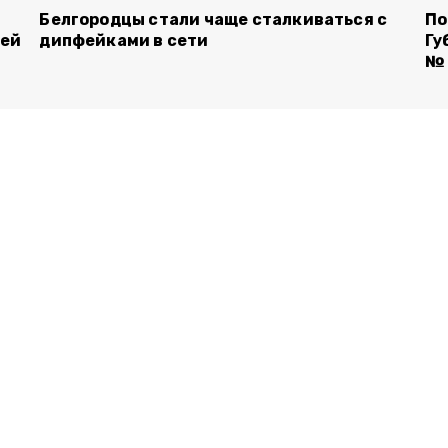
Белгородцы стали чаще сталкиваться с
По
лей
дипфейками в сети
Гу
№ 