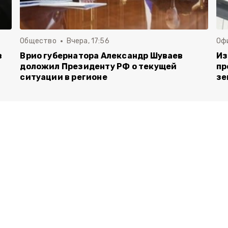
Общество
Вчера, 17:56
Оф
в
Врио губернатора Александр Шуваев
Из
доложил Президенту РФ о текущей
пр
ситуации в регионе
зе