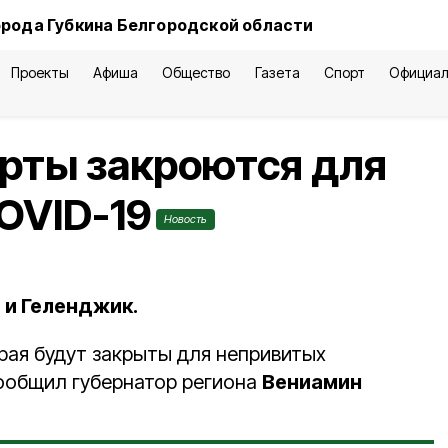
орода Губкина Белгородской области
Проекты
Афиша
Общество
Газета
Спорт
Официал
рты закроются для
OVID-19
Новость
 и Геленджик.
рая будут закрыты для непривитых
сообщил губернатор региона
Вениамин