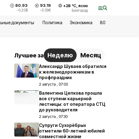
80.93
93.19
+
28
°С,
ясно
-0.20
$
-0.39
€
Белгород
ьные документы
Политика
Экономика
80
Неделю
Месяц
Лучшее за
Александр Шуваев обратился
к железнодорожникам в
профпраздник
2 августа , 07:00
Валентина Цепкова прошла
все ступени карьерной
лестницы: от оператора СТЦ
до руководителя
2 августа , 07:30
Супруги Сухорёбрых
отметили 60-летний юбилей
совместной жизни