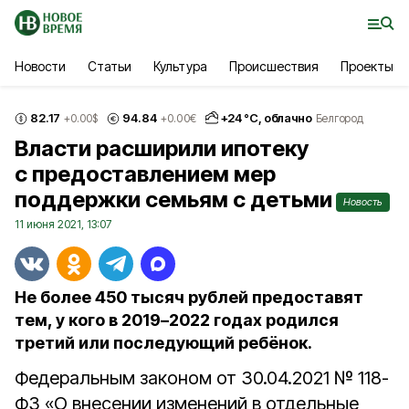
Новости
Статьи
Культура
Происшествия
Проекты
82.17
94.84
+
24
°С,
облачно
+0.00
$
+0.00
€
Белгород
Власти расширили ипотеку
с предоставлением мер
поддержки семьям с детьми
Новость
11 июня 2021, 13:07
Не более 450 тысяч рублей предоставят
тем, у кого в 2019–2022 годах родился
третий или последующий ребёнок.
Федеральным законом от 30.04.2021 № 118-
ФЗ «О внесении изменений в отдельные