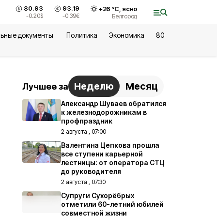
80.93
93.19
+
26
°С,
ясно
-0.20
$
-0.39
€
Белгород
ьные документы
Политика
Экономика
80
Неделю
Месяц
Лучшее за
Александр Шуваев обратился
к железнодорожникам в
профпраздник
2 августа , 07:00
Валентина Цепкова прошла
все ступени карьерной
лестницы: от оператора СТЦ
до руководителя
2 августа , 07:30
Супруги Сухорёбрых
отметили 60-летний юбилей
совместной жизни