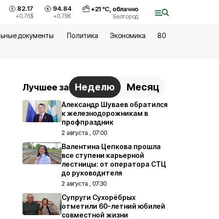
82.17
94.84
+
21
°С,
облачно
+0.76
$
+0.78
€
Белгород
ьные документы
Политика
Экономика
80
Неделю
Месяц
Лучшее за
Александр Шуваев обратился
к железнодорожникам в
профпраздник
2 августа , 07:00
Валентина Цепкова прошла
все ступени карьерной
лестницы: от оператора СТЦ
до руководителя
2 августа , 07:30
Супруги Сухорёбрых
отметили 60-летний юбилей
совместной жизни