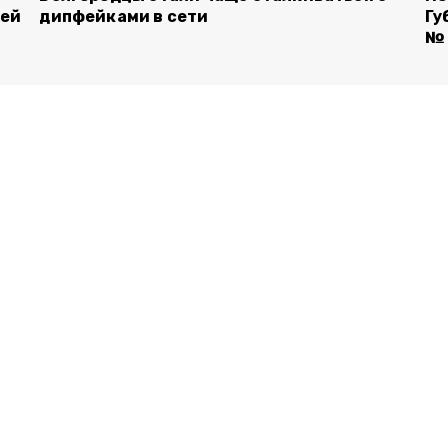
лей
дипфейками в сети
Гу
№ 