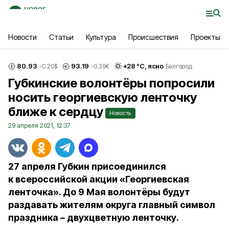
Новости
Статьи
Культура
Происшествия
Проекты
80.93
93.19
+
28
°С,
ясно
-0.20
$
-0.39
€
Белгород
Губкинские волонтёры попросили
носить георгиевскую ленточку
ближе к сердцу
Новость
29 апреля 2021, 12:37
27 апреля Губкин присоединился
к всероссийской акции «Георгиевская
ленточка». До 9 Мая волонтёры будут
раздавать жителям округа главный символ
праздника – двухцветную ленточку.