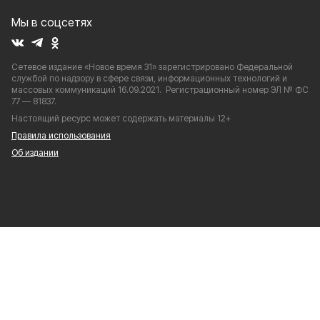
Мы в соцсетях
Сетевое издание «Новое время 31» зарегистрировано Федеральной
службой по надзору в сфере связи, информационных технологий и
массовых коммуникаций 16.09.2021. Регистрационный номер ЭЛ № ФС
77 — 81837.
Настоящий ресурс может содержать материалы 12+
Правила использования
Об издании