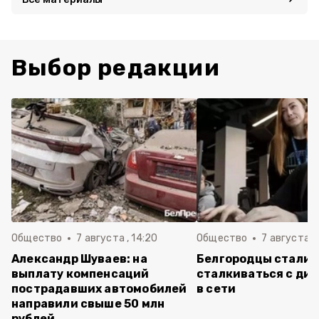
Выбор редакции
Общество
7 августа , 14:20
Общество
7 августа , 
Александр Шуваев: на
Белгородцы стали 
выплату компенсаций
сталкиваться с ди
пострадавших автомобилей
в сети
направили свыше 50 млн
рублей