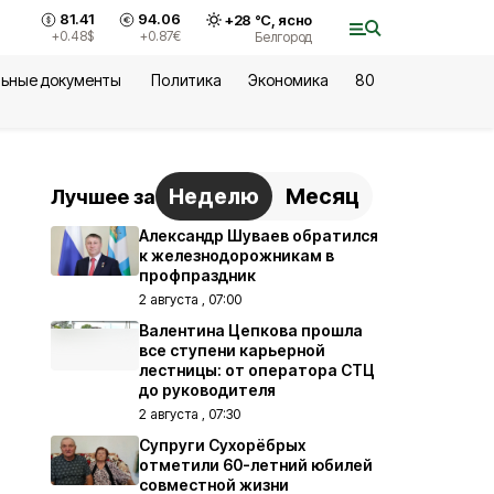
81.41
94.06
+
28
°С,
ясно
+0.48
$
+0.87
€
Белгород
ьные документы
Политика
Экономика
80
Неделю
Месяц
Лучшее за
Александр Шуваев обратился
к железнодорожникам в
профпраздник
2 августа , 07:00
Валентина Цепкова прошла
все ступени карьерной
лестницы: от оператора СТЦ
до руководителя
2 августа , 07:30
Супруги Сухорёбрых
отметили 60-летний юбилей
совместной жизни