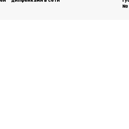
лей
дипфейками в сети
Гу
№ 