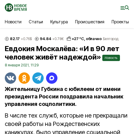
Новости
Статьи
Культура
Происшествия
Проекты
82.17
94.84
+
27
°С,
облачно
+0.76
$
+0.78
€
Белгород
Евдокия Москалёва: «И в 90 лет
человек живёт надеждой»
Новость
8 января 2021, 11:29
Жительницу Губкина с юбилеем от имени
президента России поздравила начальник
управления соцполитики.
В числе тех служб, которые не прекращали
своей работы на Рождественских
каникулах, было управление социальной