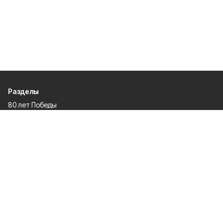
Разделы
80 лет Победы
Новости
Статьи
Культура
Происшествия
Проекты
Афиша
Общество
Газета