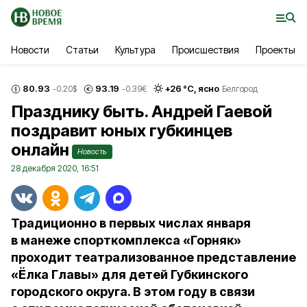
Новости
Статьи
Культура
Происшествия
Проекты
80.93
93.19
+
26
°С,
ясно
-0.20
$
-0.39
€
Белгород
Празднику быть. Андрей Гаевой
поздравит юных губкинцев
онлайн
Новость
28 декабря 2020, 16:51
Традиционно в первых числах января
в манеже спорткомплекса «Горняк»
проходит театрализованное представление
«Ёлка Главы» для детей Губкинского
городского округа. В этом году в связи