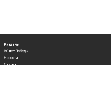
Разделы
80 лет Победы
Новости
Статьи
Культура
Происшествия
Проекты
Афиша
Общество
Газета