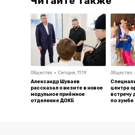
Читайте также
Общество
Сегодня, 11:19
Общество
Александр Шуваев
Специал
рассказал о визите в новое
центра о
модульное приёмное
встречу 
отделение ДОКБ
по зумбе