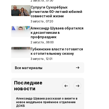
2 августа , 07:30
Супруги Сухорёбрых
отметили 60-летний юбилей
совместной жизни
3 августа , 07:20
Александр Шуваев обратился
к десантникам в
профпраздник
2 августа , 06:00
Губкинские власти готовятся
к отопительному сезону
3 августа , 12:01
Все материалы
Последние
новости
Александр Шуваев рассказал о визите в
Сотрудники
новое модульное приёмное отделение
реализуют 
ДОКБ
долголетия