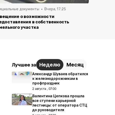
ициальные документы
Вчера, 17:25
вещение о возможности
едоставления в собственность
мельного участка
Неделю
Месяц
Лучшее за
Александр Шуваев обратился
к железнодорожникам в
профпраздник
2 августа , 07:00
Валентина Цепкова прошла
все ступени карьерной
лестницы: от оператора СТЦ
до руководителя