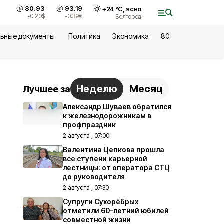
80.93
93.19
+
24
°С,
ясно
-0.20
$
-0.39
€
Белгород
ьные документы
Политика
Экономика
80
Неделю
Месяц
Лучшее за
Александр Шуваев обратился
к железнодорожникам в
профпраздник
2 августа , 07:00
Валентина Цепкова прошла
все ступени карьерной
лестницы: от оператора СТЦ
до руководителя
2 августа , 07:30
Супруги Сухорёбрых
отметили 60-летний юбилей
совместной жизни