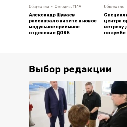
Общество
Сегодня, 11:19
Общество
Александр Шуваев
Специал
рассказал о визите в новое
центра о
модульное приёмное
встречу 
отделение ДОКБ
по зумбе
Выбор редакции