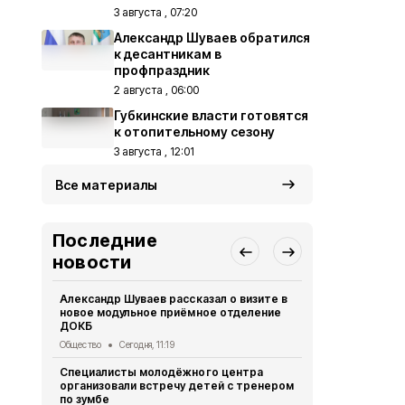
3 августа , 07:20
Александр Шуваев обратился
к десантникам в
профпраздник
2 августа , 06:00
Губкинские власти готовятся
к отопительному сезону
3 августа , 12:01
Все материалы
Последние
новости
Александр Шуваев рассказал о визите в
Сотрудники
новое модульное приёмное отделение
реализуют 
ДОКБ
долголетия
Общество
Сегодня, 11:19
Общество
Се
Специалисты молодёжного центра
Специалист
организовали встречу детей с тренером
политики по
по зумбе
юбилеем Зо