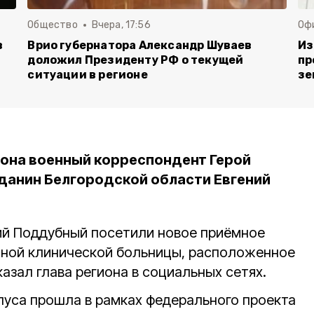
Общество
Вчера, 17:56
Оф
в
Врио губернатора Александр Шуваев
Из
доложил Президенту РФ о текущей
пр
ситуации в регионе
зе
она военный корреспондент Герой
данин Белгородской области Евгений
ий Поддубный посетили новое приёмное
тной клинической больницы, расположенное
казал глава региона в социальных сетях.
пуса прошла в рамках федерального проекта