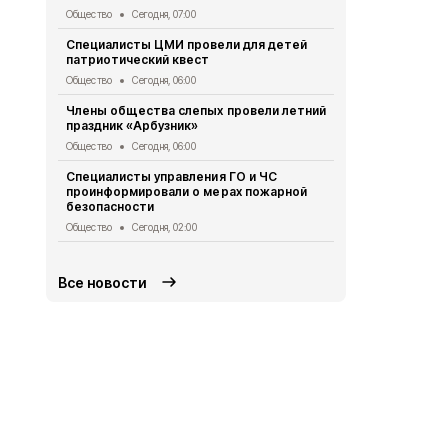
Общество
Сегодня, 07:00
Общество
Се
Специалисты ЦМИ провели для детей
Врио губер
патриотический квест
доложил Пр
ситуации в 
Общество
Сегодня, 06:00
Общество
Вч
Члены общества слепых провели летний
праздник «Арбузник»
Василий Го
подготовку
Общество
Сегодня, 06:00
Общество
Вч
Специалисты управления ГО и ЧС
проинформировали о мерах пожарной
Ученики гим
безопасности
приняли уча
экспедиции
Общество
Сегодня, 02:00
Общество
Вч
Все новости