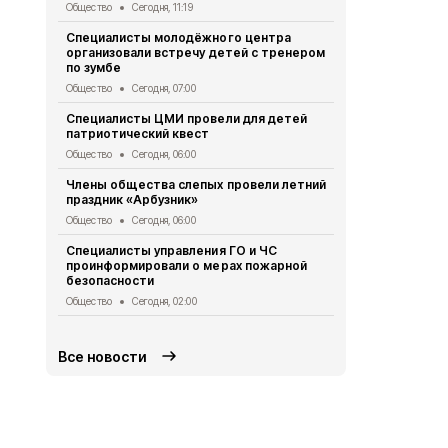
Общество
Сегодня, 11:19
Общество
Се
Специалисты молодёжного центра
Специалист
организовали встречу детей с тренером
политики по
по зумбе
юбилеем Зо
Общество
Сегодня, 07:00
Общество
Се
Специалисты ЦМИ провели для детей
Врио губер
патриотический квест
доложил Пр
ситуации в 
Общество
Сегодня, 06:00
Общество
Вч
Члены общества слепых провели летний
праздник «Арбузник»
Василий Го
подготовку
Общество
Сегодня, 06:00
Общество
Вч
Специалисты управления ГО и ЧС
проинформировали о мерах пожарной
Ученики гим
безопасности
приняли уча
экспедиции
Общество
Сегодня, 02:00
Общество
Вч
Все новости