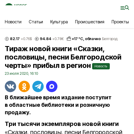
Новости
Статьи
Культура
Происшествия
Проекты
82.17
94.84
+
17
°С,
облачно
+0.76
$
+0.78
€
Белгород
Тираж новой книги «Сказки,
пословицы, песни Белгородской
черты» прибыл в регион
Новость
23 июля 2020, 16:10
В ближайшее время издание поступит
в областные библиотеки и розничную
продажу.
Три тысячи экземпляров новой книги
«Сказки, пословицы, песни Белгородской