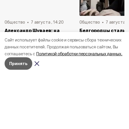
Общество
7 августа , 14:20
Общество
7 августа , 
Александр Шуваев: на
Белгородцы стали 
выплату компенсаций
сталкиваться с ди
Cайт использует файлы cookie и сервисы сбора технических
пострадавших автомобилей
в сети
данных посетителей.
Продолжая пользоваться сайтом, Вы
направили свыше 50 млн
соглашаетесь с
Политикой обработки персональных данных.
рублей
Принять
Василий Голиков сообщил об
атаке беспилотника