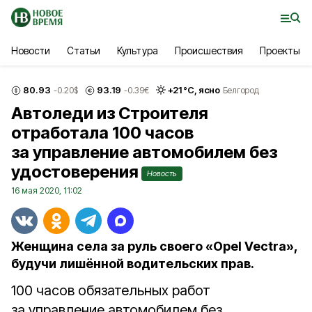
Новости
Статьи
Культура
Происшествия
Проекты
80.93
93.19
+
21
°С,
ясно
-0.20
$
-0.39
€
Белгород
Автоледи из Строителя
отработала 100 часов
за управление автомобилем без
удостоверения
Новость
16 мая 2020, 11:02
Женщина села за руль своего «Opel Vectra»,
будучи лишённой водительских прав.
100 часов обязательных работ
за управление автомобилем без