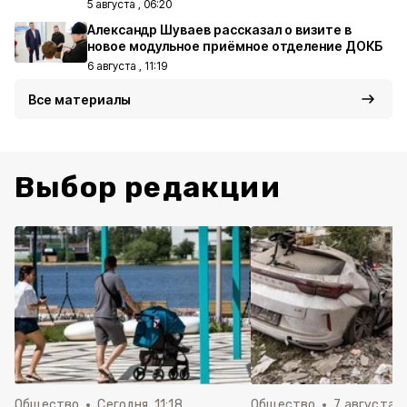
5 августа , 06:20
Александр Шуваев рассказал о визите в
новое модульное приёмное отделение ДОКБ
6 августа , 11:19
Все материалы
Выбор редакции
Общество
Сегодня, 11:18
Общество
7 августа , 