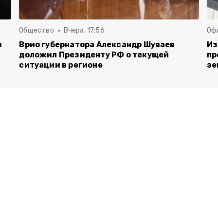
Общество
Вчера, 17:56
Оф
в
Врио губернатора Александр Шуваев
Из
доложил Президенту РФ о текущей
пр
ситуации в регионе
зе