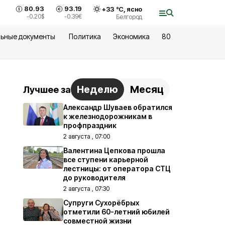
80.93
93.19
+
33
°С,
ясно
-0.20
$
-0.39
€
Белгород
ьные документы
Политика
Экономика
80
Неделю
Месяц
Лучшее за
Александр Шуваев обратился
к железнодорожникам в
профпраздник
2 августа , 07:00
Валентина Цепкова прошла
все ступени карьерной
лестницы: от оператора СТЦ
до руководителя
2 августа , 07:30
Супруги Сухорёбрых
отметили 60-летний юбилей
совместной жизни