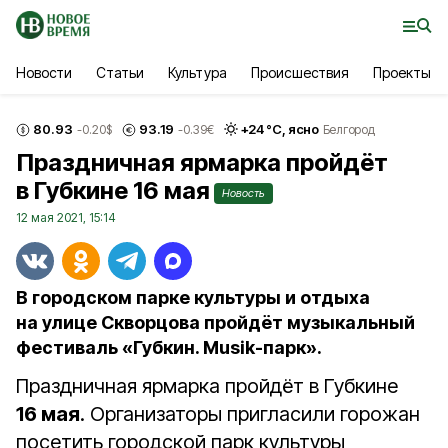
Новости
Статьи
Культура
Происшествия
Проекты
80.93
93.19
+
24
°С,
ясно
-0.20
$
-0.39
€
Белгород
Праздничная ярмарка пройдёт
в Губкине 16 мая
Новость
12 мая 2021, 15:14
В городском парке культуры и отдыха
на улице Скворцова пройдёт музыкальный
фестиваль «Губкин. Musik-парк».
Праздничная ярмарка пройдёт в Губкине
16 мая
. Организаторы пригласили горожан
посетить городской парк культуры