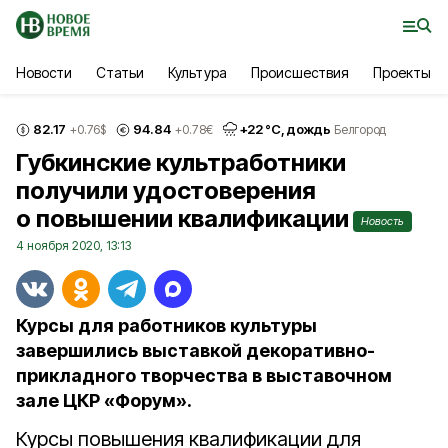
Новости
Статьи
Культура
Происшествия
Проекты
82.17
94.84
+
22
°С,
дождь
+0.76
$
+0.78
€
Белгород
Губкинские культработники
получили удостоверения
о повышении квалификации
Новость
4 ноября 2020, 13:13
Курсы для работников культуры
завершились выставкой декоративно-
прикладного творчества в выставочном
зале ЦКР «Форум».
Курсы повышения квалификации для