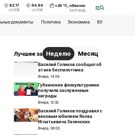
82.17
94.84
+
26
°С,
облачно
+0.00
$
+0.00
€
Белгород
ьные документы
Политика
Экономика
80
Неделю
Месяц
Лучшее за
Василий Голиков сообщил об
атаке беспилотника
Вчера, 14:04
Губкинские физкультурники
получили заслуженные
награды
Вчера, 12:32
Василий Голиков поздравил с
вековым юбилеем Якова
Игнатьевича Зеленских
Вчера, 06:00