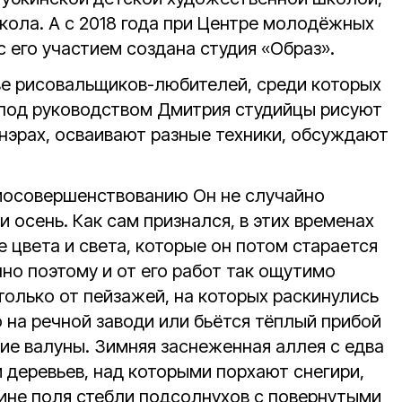
кола. А с 2018 года при Центре молодёжных
с его участием создана студия «Образ».
ве рисовальщиков-любителей, среди которых
под руководством Дмитрия студийцы рисуют
енэрах, осваивают разные техники, обсуждают
мосовершенствованию Он не случайно
и осень. Как сам признался, в этих временах
е цвета и света, которые он потом старается
но поэтому и от его работ так ощутимо
только от пейзажей, на которых раскинулись
 на речной заводи или бьётся тёплый прибой
ие валуны. Зимняя заснеженная аллея с едва
деревьев, над которыми порхают снегири,
ине поля стебли подсолнухов с повернутыми