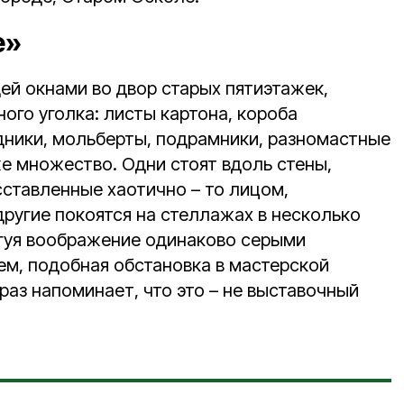
е»
ей окнами во двор старых пятиэтажек,
ного уголка: листы картона, короба
юдники, мольберты, подрамники, разномастные
е множество. Одни стоят вдоль стены,
асставленные хаотично – то лицом,
другие покоятся на стеллажах в несколько
гуя воображение одинаково серыми
м, подобная обстановка в мастерской
аз напоминает, что это – не выставочный