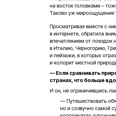
на восток головками – тож
Таково уж мироощущение 
Просматривая вместе с ни
в интернете, обратила вн
впечатлением от поездок н
в Италию, Черногорию, Гре
и пейзажи, в которых отр
и колорит местной природ
— Если сравнивать прир
странах, что больше вд
И он, не ограничившись ла
— Путешествовать обя
но и созвучно самой с
координатах художник