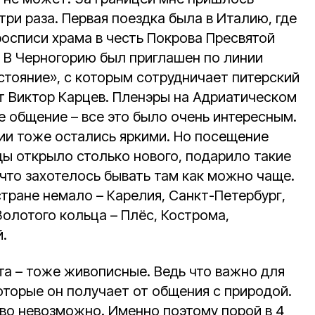
три раза. Первая поездка была в Италию, где
росписи храма в честь Покрова Пресвятой
. В Черногорию был приглашен по линии
стояние», с которым сотрудничает питерский
 Виктор Карцев. Пленэры на Адриатическом
е общение – все это было очень интересным.
ции тоже остались яркими. Но посещение
ды открыло столько нового, подарило такие
что захотелось бывать там как можно чаще.
стране немало – Карелия, Санкт-Петербург,
олотого кольца – Плёс, Кострома,
.
та – тоже живописные. Ведь что важно для
оторые он получает от общения с природой.
тво невозможно. Именно поэтому порой в 4