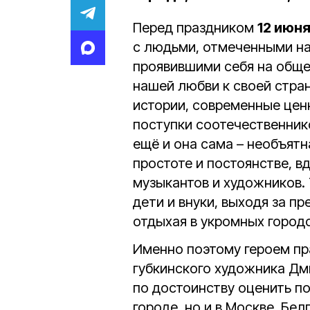
Перед праздником
12 июн
с людьми, отмеченными на
проявившими себя на обще
нашей любви к своей стран
истории, современные цен
поступки соотечественник
ещё и она сама – необъятна
простоте и постоянстве, в
музыкантов и художников. 
дети и внуки, выходя за п
отдыхая в укромных городс
Именно поэтому героем пр
губкинского художника Дм
по достоинству оценить п
городе, но и в Москве, Бе