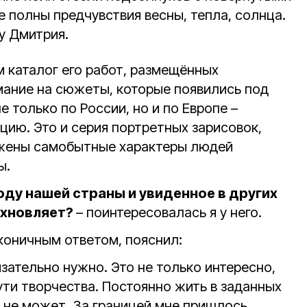
е полны предчувствия весны, тепла, солнца.
у Дмитрия.
м каталог его работ, размещённых
имание на сюжеты, которые появились под
е только по России, но и по Европе –
цию. Это и серия портретных зарисовок,
ажены самобытные характеры людей
ы.
оду нашей страны и увиденное в других
охновляет?
– поинтересовалась я у него.
коничным ответом, пояснил:
зательно нужно. Это не только интересно,
ути творчества. Постоянно жить в заданных
 не может. За границей мне пришлось