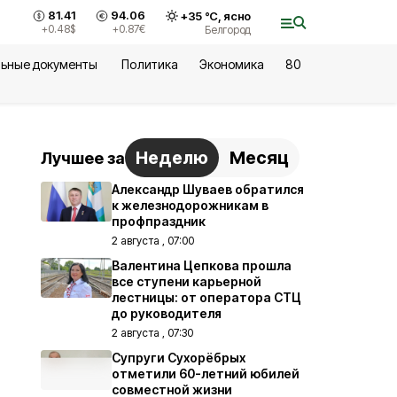
81.41
94.06
+
35
°С,
ясно
+0.48
$
+0.87
€
Белгород
ьные документы
Политика
Экономика
80
Неделю
Месяц
Лучшее за
Александр Шуваев обратился
к железнодорожникам в
профпраздник
2 августа , 07:00
Валентина Цепкова прошла
все ступени карьерной
лестницы: от оператора СТЦ
до руководителя
2 августа , 07:30
Супруги Сухорёбрых
отметили 60-летний юбилей
совместной жизни