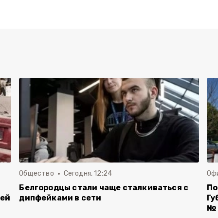
Общество
Сегодня, 12:24
Оф
Белгородцы стали чаще сталкиваться с
По
лей
дипфейками в сети
Гу
№ 