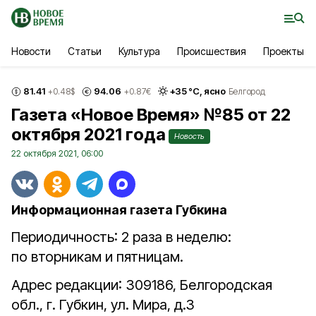
Новости
Статьи
Культура
Происшествия
Проекты
81.41
94.06
+
35
°С,
ясно
+0.48
$
+0.87
€
Белгород
Газета «Новое Время» №85 от 22
октября 2021 года
Новость
22 октября 2021, 06:00
Информационная газета Губкина
Периодичность: 2 раза в неделю:
по вторникам и пятницам.
Адрес редакции: 309186, Белгородская
обл., г. Губкин, ул. Мира, д.3