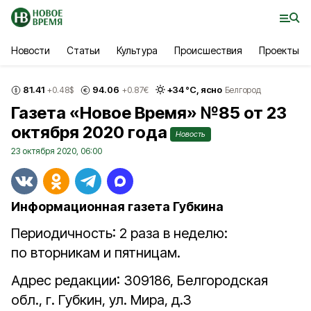
Новости
Статьи
Культура
Происшествия
Проекты
81.41
94.06
+
34
°С,
ясно
+0.48
$
+0.87
€
Белгород
Газета «Новое Время» №85 от 23
октября 2020 года
Новость
23 октября 2020, 06:00
Информационная газета Губкина
Периодичность: 2 раза в неделю:
по вторникам и пятницам.
Адрес редакции: 309186, Белгородская
обл., г. Губкин, ул. Мира, д.3