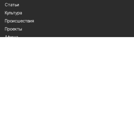
Статьи
Культура
Происшествия
Проекты
Афиша
Общество
Газета
Экономика
Спорт
Политика
О проекте
Об издании
Правила использования
Политика конфиденциальности
Мы в соцсетях