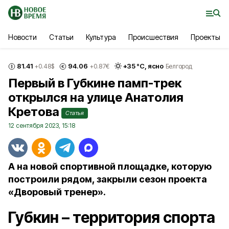
Новости
Статьи
Культура
Происшествия
Проекты
81.41
94.06
+
35
°С,
ясно
+0.48
$
+0.87
€
Белгород
Первый в Губкине памп-трек
открылся на улице Анатолия
Кретова
Статья
12 сентября 2023, 15:18
А на новой спортивной площадке, которую
построили рядом, закрыли сезон проекта
«Дворовый тренер».
Губкин – территория спорта