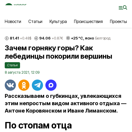
Новости
Статьи
Культура
Происшествия
Проекты
81.41
94.06
+
25
°С,
ясно
+0.48
$
+0.87
€
Белгород
Зачем горняку горы? Как
лебединцы покорили вершины
Статья
8 августа 2021, 12:09
Рассказываем о губкинцах, увлекающихся
этим непростым видом активного отдыха —
Антоне Коровянском и Иване Лиманском.
По стопам отца