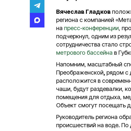
Вячеслав Гладков
положи
региона с компанией «Мет
на
пресс-конференции
, пр
подчеркнул, одним из резу
сотрудничества стало стр
метрового бассейна
в Губк
Напомним, масштабный спо
Преображенской
,
рядом с
расположится в современн
чаши, будут раздевалки, к
помещения для отдыха, ме
Объект смогут посещать д
Руководитель региона обр
происшествий на воде. По