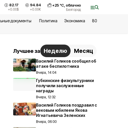
82.17
94.84
+
25
°С,
облачно
+0.00
$
+0.00
€
Белгород
ьные документы
Политика
Экономика
80
Неделю
Месяц
Лучшее за
Василий Голиков сообщил об
атаке беспилотника
Вчера, 14:04
Губкинские физкультурники
получили заслуженные
награды
Вчера, 12:32
Василий Голиков поздравил с
вековым юбилеем Якова
Игнатьевича Зеленских
Вчера, 06:00