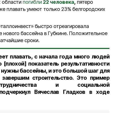
х области
погибли
22 человека
,
пятеро
ике плавать умеют только 23% белгородских
еталлоинвест» быстро отреагировала
е нового бассейна в Губкине. Положительное
ратчайшие сроки.
еет плавать, с начала года много людей
о [плохой] показатель результативности
 нужны бассейны, и это большой шаг для
а завершим строительство. Это пример
отрудничества и социальной
подчеркнул Вячеслав Гладков в ходе