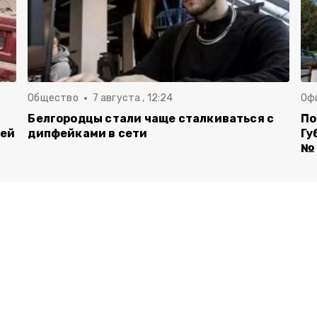
Общество
7 августа , 12:24
Оф
Белгородцы стали чаще сталкиваться с
По
лей
дипфейками в сети
Гу
№ 