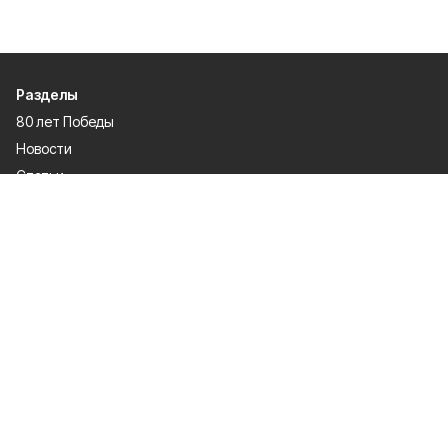
Разделы
80 лет Победы
Новости
Статьи
Культура
Происшествия
Проекты
Афиша
Общество
Газета
Экономика
Спорт
Политика