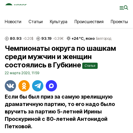
Новости
Статьи
Культура
Происшествия
Проекты
80.93
93.19
+
24
°С,
ясно
-0.20
$
-0.39
€
Белгород
Чемпионаты округа по шашкам
среди мужчин и женщин
состоялись в Губкине
Статья
22 марта 2020, 11:59
Если бы был приз за самую зрелищную
драматичную партию, то его надо было
вручить за партию 5-летней Ирины
Проскуриной с 80-летней Антонидой
Петковой.