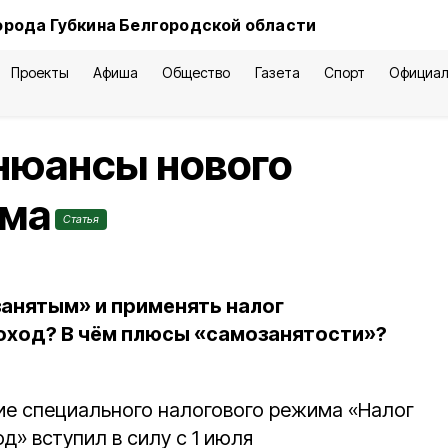
орода Губкина Белгородской области
Проекты
Афиша
Общество
Газета
Спорт
Официал
нюансы нового
има
Статья
занятым» и применять налог
оход? В чём плюсы «самозанятости»?
вие специального налогового режима «Налог
» вступил в силу с 1 июля