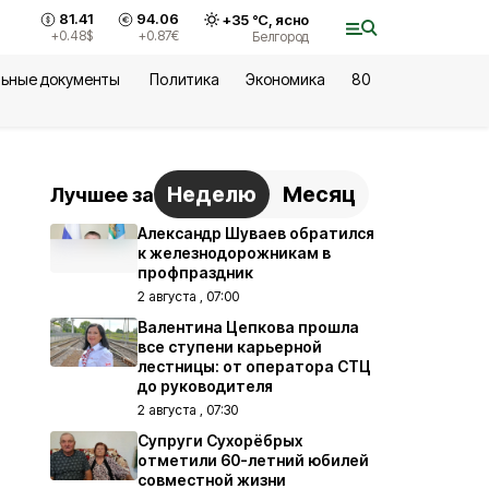
81.41
94.06
+
35
°С,
ясно
+0.48
$
+0.87
€
Белгород
ьные документы
Политика
Экономика
80
Неделю
Месяц
Лучшее за
Александр Шуваев обратился
к железнодорожникам в
профпраздник
2 августа , 07:00
Валентина Цепкова прошла
все ступени карьерной
лестницы: от оператора СТЦ
до руководителя
2 августа , 07:30
Супруги Сухорёбрых
отметили 60-летний юбилей
совместной жизни