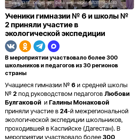
Вчера, 13:13
Общество
Фото:
web.max.ru/-68531511626443
Ученики гимназии № 6 и школы №
2 приняли участие в
экологической экспедиции
В мероприятии участвовало более 300
школьников и педагогов из 30 регионов
страны
Учащиеся гимназии №
6
и средней школы
№
2
под руководством педагогов
Любови
Булгаковой
и
Галины Монаковой
приняли участие в
24
-й межрегиональной
экологической экспедиции школьников,
проходившей в Каспийске (Дагестан). В
мероприятии участвовало более
300