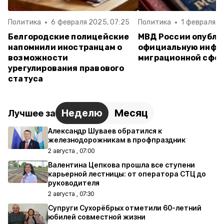
Политика
6 февраля 2025, 07:25
Политика
1 февраля 2
Белгородские полицейские
МВД России опубли
напомнили иностранцам о
официальную инфо
возможности
миграционной сфе
урегулирования правового
статуса
Неделю
Месяц
Лучшее за
Александр Шуваев обратился к
железнодорожникам в профпраздник
2 августа , 07:00
Валентина Цепкова прошла все ступени
карьерной лестницы: от оператора СТЦ до
руководителя
2 августа , 07:30
Супруги Сухорёбрых отметили 60-летний
юбилей совместной жизни