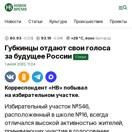
Новости
Статьи
Культура
Происшествия
Проекты
80.93
93.19
+
28
°С,
ясно
-0.20
$
-0.39
€
Белгород
Губкинцы отдают свои голоса
за будущее России
Статья
1 июля 2020, 11:24
Корреспондент «НВ» побывал
на избирательном участке.
Избирательный участок №546,
расположенный в школе №16, всегда
отличался высокой активностью жителей,
принимающих участие в голосовании.