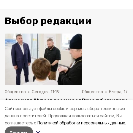
Выбор редакции
Общество
Сегодня, 11:19
Общество
Вчера, 17:5
Александр Шуваев рассказал
Врио губернатора 
о визите в новое модульное
Шуваев доложил П
Cайт использует файлы cookie и сервисы сбора технических
приёмное отделение ДОКБ
РФ о текущей ситуа
данных посетителей.
Продолжая пользоваться сайтом, Вы
регионе
соглашаетесь с
Политикой обработки персональных данных.
Принять