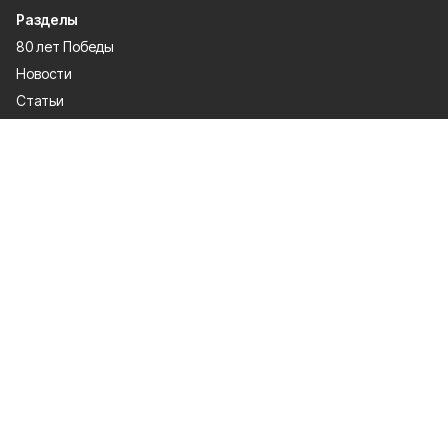
Разделы
80 лет Победы
Новости
Статьи
Культура
Происшествия
Проекты
Афиша
Общество
Газета
Экономика
Спорт
Политика
О проекте
Об издании