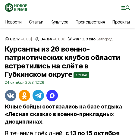
Новости
Статьи
Культура
Происшествия
Проекты
82.17
94.84
+
14
°С,
ясно
+0.00
$
+0.00
€
Белгород
Курсанты из 26 военно-
патриотических клубов области
встретились на слёте в
Губкинском округе
Статья
24 октября 2023, 12:26
Юные бойцы состязались на базе отдыха
«Лесная сказка» в военно-прикладных
дисциплинах.
В течение трёх дней,
с 13 по 15 октября,