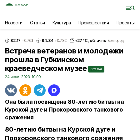
Новости
Статьи
Культура
Происшествия
Проекты
82.17
94.84
+
27
°С,
облачно
+0.76
$
+0.78
€
Белгород
Встреча ветеранов и молодежи
прошла в Губкинском
краеведческом музее
Статья
24 июля 2023, 10:00
Она была посвящена 80-летию битвы на
Курской дуге и Прохоровского танкового
сражения
80-летию битвы на Курской дуге и
Прохоровского танкового сражения