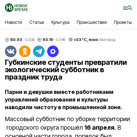
Новости
Статьи
Культура
Происшествия
Проекты
80.93
93.19
+
33
°С,
ясно
-0.20
$
-0.39
€
Белгород
Губкинские студенты превратили
экологический субботник в
праздник труда
Парни и девушки вместе работниками
управлений образования и культуры
наводили чистоту в промышленной зоне.
Массовый субботник по уборке территории
городского округа прошёл
16 апреля
. В
основной части города порядок был