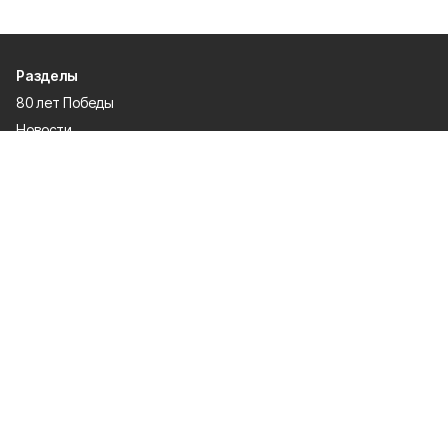
Разделы
80 лет Победы
Новости
Статьи
Культура
Происшествия
Проекты
Афиша
Общество
Газета
Экономика
Спорт
Политика