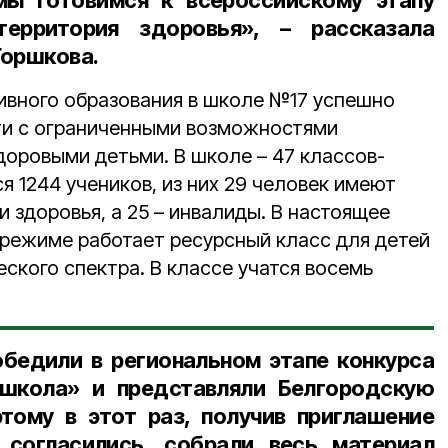
мы готовимся к всероссийскому этапу
ерритория здоровья», – рассказала
Горшкова.
ивного образования в школе №17 успешно
ети с ограниченными возможностями
доровыми детьми. В школе – 47 классов-
я 1244 учеников, из них 29 человек имеют
 здоровья, а 25 – инвалиды. В настоящее
 режиме работает ресурсный класс для детей
ского спектра. В классе учатся восемь
бедили в региональном этапе конкурса
школа» и представляли Белгородскую
тому в этот раз, получив приглашение
 согласились, собрали весь материал