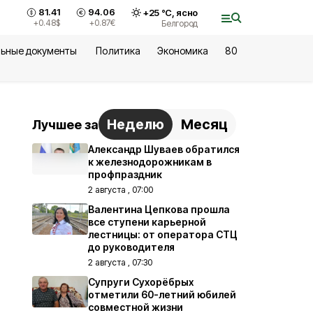
81.41
94.06
+
25
°С,
ясно
+0.48
$
+0.87
€
Белгород
ьные документы
Политика
Экономика
80
Неделю
Месяц
Лучшее за
Александр Шуваев обратился
к железнодорожникам в
профпраздник
2 августа , 07:00
Валентина Цепкова прошла
все ступени карьерной
лестницы: от оператора СТЦ
до руководителя
2 августа , 07:30
Супруги Сухорёбрых
отметили 60-летний юбилей
совместной жизни