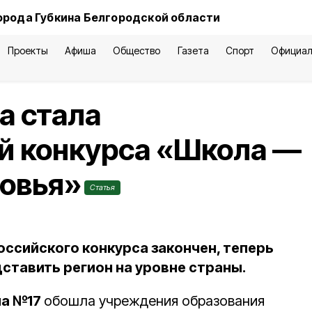
орода Губкина Белгородской области
Проекты
Афиша
Общество
Газета
Спорт
Официал
а стала
й конкурса «Школа —
ровья»
Статья
оссийского конкурса закончен, теперь
ставить регион на уровне страны.
ла №17
обошла учреждения образования