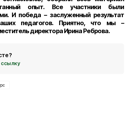
танный опыт. Все участники были
ми. И победа – заслуженный результат
аших педагогов. Приятно, что мы –
меститель директора Ирина Реброва.
сте?
ссылку
урс