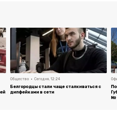
Общество
Сегодня, 12:24
Оф
Белгородцы стали чаще сталкиваться с
По
лей
дипфейками в сети
Гу
№ 