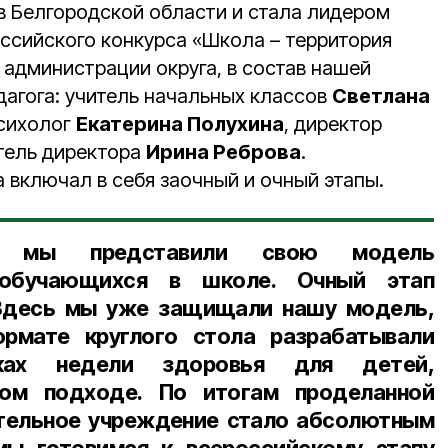
в Белгородской области и стала лидером
оссийского конкурса «Школа – территория
 администрации округа, в состав нашей
агога: учитель начальных классов
Светлана
психолог
Екатерина Полухина
, директор
итель директора
Ирина Реброва
.
 включал в себя заочный и очный этапы.
е мы представили свою модель
 обучающихся в школе. Очный этап
 Здесь мы уже защищали нашу модель,
рмате круглого стола разрабатывали
ках недели здоровья для детей,
ом подходе. По итогам проделанной
тельное учреждение стало абсолютным