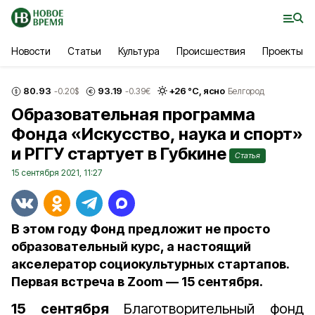
Новости
Статьи
Культура
Происшествия
Проекты
80.93
93.19
+
26
°С,
ясно
-0.20
$
-0.39
€
Белгород
Образовательная программа
Фонда «Искусство, наука и спорт»
и РГГУ стартует в Губкине
Статья
15 сентября 2021, 11:27
В этом году Фонд предложит не просто
образовательный курс, а настоящий
акселератор социокультурных стартапов.
Первая встреча в Zoom — 15 сентября.
15 сентября
Благотворительный фонд