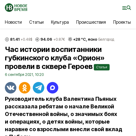
Новости
Статьи
Культура
Происшествия
Проекты
81.41
94.06
+
28
°С,
ясно
+0.48
$
+0.87
€
Белгород
Час истории воспитанники
губкинского клуба «Орион»
провели в сквере Героев
Статья
6 сентября 2021, 10:20
Руководитель клуба Валентина Пьяных
рассказала ребятам о начале Великой
Отечественной войны, о значимых боях
и операциях, о детях войны, которые
наравне со взрослыми внесли свой вклад