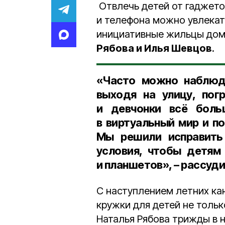
Отвлечь детей от гаджетов
и телефона можно увлекат
инициативные жильцы до
Рябова и Илья Шевцов
.
«Часто можно наблюда
выходя на улицу, пог
и девчонки всё бол
в виртуальный мир и п
Мы решили исправить
условия, чтобы детям
и планшетов», – рассуди
С наступлением летних ка
кружки для детей не тольк
Наталья Рябова трижды в 