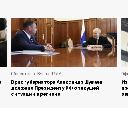
Общество
Вчера, 17:56
Оф
в
Врио губернатора Александр Шуваев
Из
доложил Президенту РФ о текущей
пр
ситуации в регионе
зе