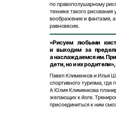
по правополушарному рисо
технике такого рисования 
воображение и фантазия, 
равновесие.
«Рисуем любыми кист
и выходим за предел
а наслаждаемся им. При
дети, но и их родители»
Павел Клименков и Илья Ш
спортивного туризма, где г
А Юлия Клименкова планир
желающих к йоге. Трениров
присоединиться к ним см