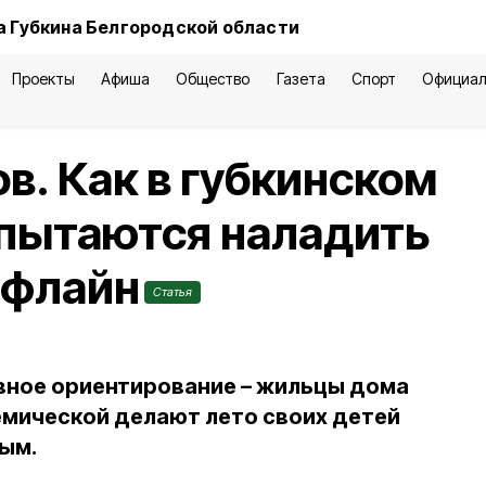
а Губкина Белгородской области
Проекты
Афиша
Общество
Газета
Спорт
Официал
в. Как в губкинском
 пытаются наладить
офлайн
Статья
ивное ориентирование – жильцы дома
демической делают лето своих детей
ым.