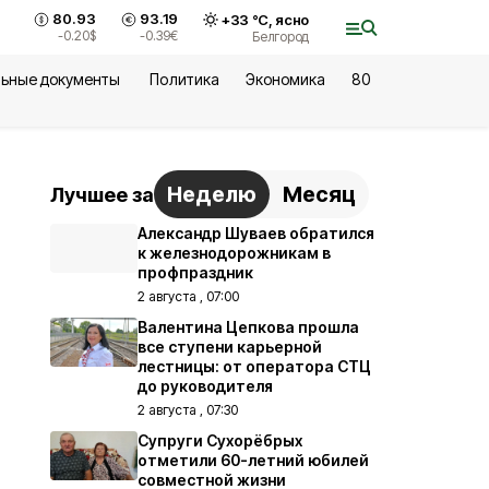
80.93
93.19
+
33
°С,
ясно
-0.20
$
-0.39
€
Белгород
ьные документы
Политика
Экономика
80
Неделю
Месяц
Лучшее за
Александр Шуваев обратился
к железнодорожникам в
профпраздник
2 августа , 07:00
Валентина Цепкова прошла
все ступени карьерной
лестницы: от оператора СТЦ
до руководителя
2 августа , 07:30
Супруги Сухорёбрых
отметили 60-летний юбилей
совместной жизни