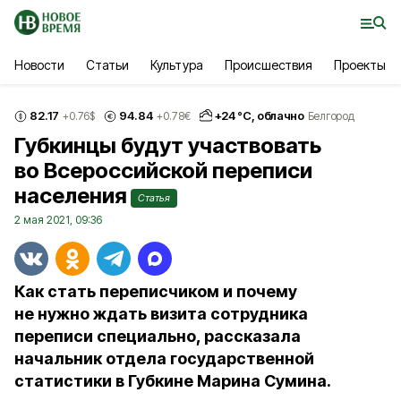
Новости
Статьи
Культура
Происшествия
Проекты
82.17
94.84
+
24
°С,
облачно
+0.76
$
+0.78
€
Белгород
Губкинцы будут участвовать
во Всероссийской переписи
населения
Статья
2 мая 2021, 09:36
Как стать переписчиком и почему
не нужно ждать визита сотрудника
переписи специально, рассказала
начальник отдела государственной
статистики в Губкине Марина Сумина.