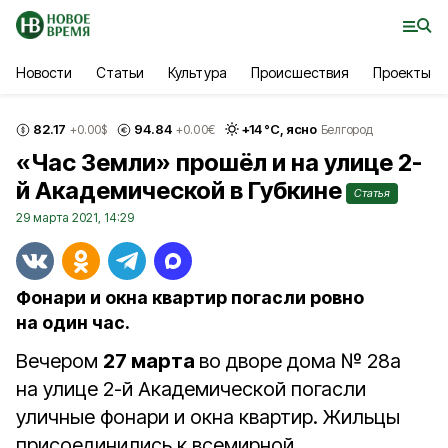
Новости
Статьи
Культура
Происшествия
Проекты
82.17
94.84
+
14
°С,
ясно
+0.00
$
+0.00
€
Белгород
«Час Земли» прошёл и на улице 2-
й Академической в Губкине
Статья
29 марта 2021, 14:29
Фонари и окна квартир погасли ровно
на один час.
Вечером
27 марта
во дворе дома № 28а
на улице 2-й Академической погасли
уличные фонари и окна квартир. Жильцы
присоединились к всемирной