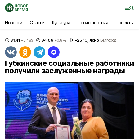
Новости
Статьи
Культура
Происшествия
Проекты
81.41
94.06
+
25
°С,
ясно
+0.48
$
+0.87
€
Белгород
Губкинские социальные работники
получили заслуженные награды