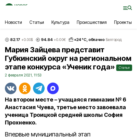
Новости
Статьи
Культура
Происшествия
Проекты
82.17
94.84
+
24
°С,
облачно
+0.00
$
+0.00
€
Белгород
Мария Зайцева представит
Губкинский округ на региональном
этапе конкурса «Ученик года»
Статья
2 февраля 2021, 11:53
На втором месте – учащаяся гимназии № 6
Анастасия Чуева, третье место завоевала
ученица Троицкой средней школы София
Прохненко.
Впервые муниципальный этап