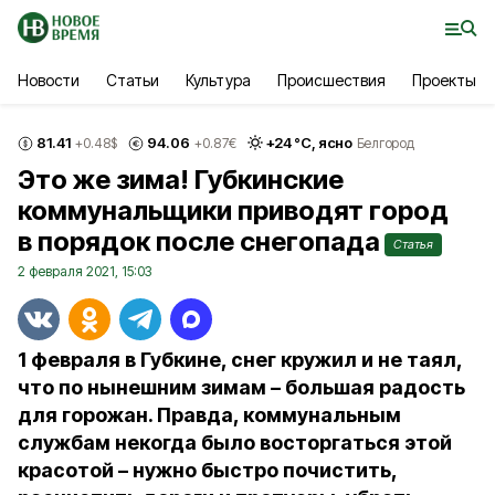
Новости
Статьи
Культура
Происшествия
Проекты
81.41
94.06
+
24
°С,
ясно
+0.48
$
+0.87
€
Белгород
Это же зима! Губкинские
коммунальщики приводят город
в порядок после снегопада
Статья
2 февраля 2021, 15:03
1 февраля в Губкине, снег кружил и не таял,
что по нынешним зимам – большая радость
для горожан. Правда, коммунальным
службам некогда было восторгаться этой
красотой – нужно быстро почистить,