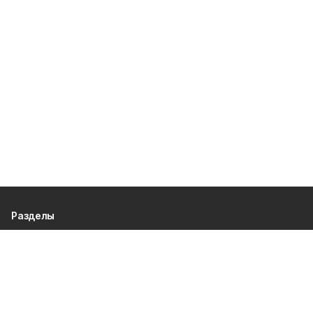
Разделы
80 лет Победы
Новости
Статьи
Культура
Происшествия