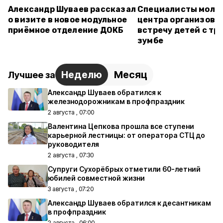
Александр Шуваев рассказал
Специалисты моло
о визите в новое модульное
центра организова
приёмное отделение ДОКБ
встречу детей с тр
зумбе
Неделю
Месяц
Лучшее за
Александр Шуваев обратился к
железнодорожникам в профпраздник
2 августа , 07:00
Валентина Цепкова прошла все ступени
карьерной лестницы: от оператора СТЦ до
руководителя
2 августа , 07:30
Супруги Сухорёбрых отметили 60-летний
юбилей совместной жизни
3 августа , 07:20
Александр Шуваев обратился к десантникам
в профпраздник
2 августа , 06:00