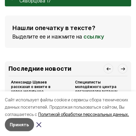
Скворцова 17
Нашли опечатку в тексте?
Выделите ее и нажмите на
ссылку
Последние новости
Александр Шуваев
Специалисты
рассказал о визите в
молодёжного центра
новое модульное
организовали встречу
приёмное отделение
детей с тренером по
Cайт использует файлы cookie и сервисы сбора технических
ДОКБ
зумбе
данных посетителей.
Продолжая пользоваться сайтом, Вы
Общество
Сегодня, 11:19
Общество
Сегодня, 07:00
соглашаетесь с
Политикой обработки персональных данных.
Все новости
Принять