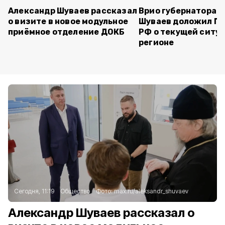
Александр Шуваев рассказал
Врио губернатора 
о визите в новое модульное
Шуваев доложил П
приёмное отделение ДОКБ
РФ о текущей ситуа
регионе
Сегодня, 11:19
Общество
Фото:
max.ru/aleksandr_shuvaev
Александр Шуваев рассказал о