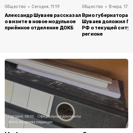
Общество
Сегодня, 11:19
Общество
Вчера, 17:5
Александр Шуваев рассказал
Врио губернатора 
о визите в новое модульное
Шуваев доложил П
приёмное отделение ДОКБ
РФ о текущей ситуа
регионе
Сегодня, 09:00
Официальные документы
Фото:
из архива редакции