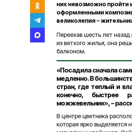
них невозможно пройти 
оформленными композици
великолепия – жительни
Переехав шесть лет назад
из ветхого жилья, она реш
балконом.
«Посадила сначала самш
медленно. В большинст
стран, где теплый и вл
конечно, быстрее р
можжевельник», – расс
В центре цветника располо
которая ярко выделяется н