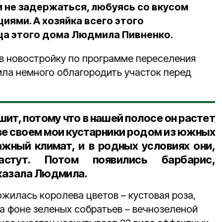
и не задержаться, любуясь со вкусом
ями. А хозяйка всего этого
ца этого дома Людмила Пивненко.
 в новостройку по программе переселения
ила немного облагородить участок перед
ит, потому что в нашей полосе он растет
ве своем мои кустарники родом из южных
ажный климат, и в родных условиях они,
астут. Потом появились барбарис,
казала Людмила.
жилась королева цветов – кустовая роза,
а фоне зеленых собратьев – вечнозеленой