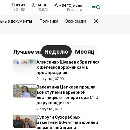
81.41
94.06
+
34
°С,
ясно
+0.48
$
+0.87
€
Белгород
ьные документы
Политика
Экономика
80
Неделю
Месяц
Лучшее за
Александр Шуваев обратился
к железнодорожникам в
профпраздник
2 августа , 07:00
Валентина Цепкова прошла
все ступени карьерной
лестницы: от оператора СТЦ
до руководителя
2 августа , 07:30
Супруги Сухорёбрых
отметили 60-летний юбилей
совместной жизни