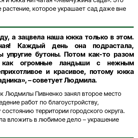
ся и юкка нитчатая «Жемчужина сада». Это
 растение, которое украшает сад даже вне
ду, а зацвела наша юкка только в этом.
нная! Каждый день она подрастала,
ы упругие бутоны. Потом как‑то разом
, как огромные ландыши с нежным
еприхотливое и красивое, потому юкка
адника», – советует Людмила.
к Людмилы Пивненко занял второе место
едение работ по благоустройству,
 состоянию территории городского округа.
ла вложить в любимое дело – украшение