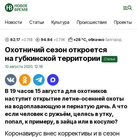
Новости
Статьи
Культура
Происшествия
Проекты
82.17
94.84
+
28
°С,
облачно
+0.76
$
+0.78
€
Белгород
Охотничий сезон откроется
на губкинской территории
Статья
10 августа 2020, 12:18
В 19 часов 15 августа для охотников
наступит открытие летне-осенней охоты
на водоплавающую и пернатую дичь. А что
если человек с ружьём, целясь в утку,
попал, к примеру, в зайца или в косулю?
Коронавирус внес коррективы и в сезон