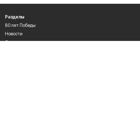
Разделы
80 лет Победы
Новости
Статьи
Культура
Происшествия
Проекты
Афиша
Общество
Газета
Экономика
Спорт
Политика
О проекте