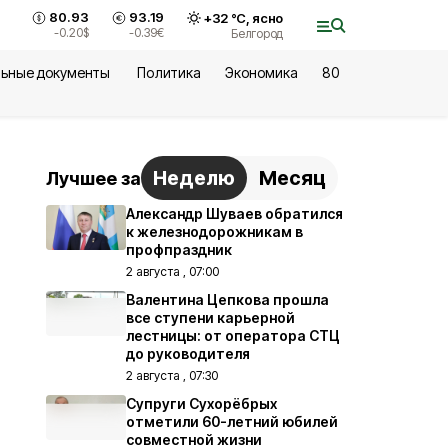
80.93
93.19
+
32
°С,
ясно
-0.20
$
-0.39
€
Белгород
ьные документы
Политика
Экономика
80
Неделю
Месяц
Лучшее за
Александр Шуваев обратился
к железнодорожникам в
профпраздник
2 августа , 07:00
Валентина Цепкова прошла
все ступени карьерной
лестницы: от оператора СТЦ
до руководителя
2 августа , 07:30
Супруги Сухорёбрых
отметили 60-летний юбилей
совместной жизни