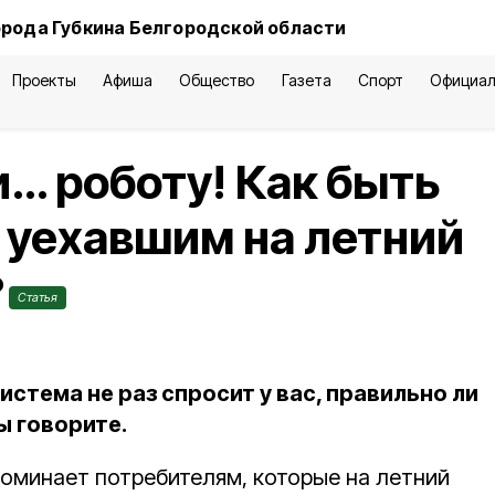
орода Губкина Белгородской области
Проекты
Афиша
Общество
Газета
Спорт
Официал
и… роботу! Как быть
в уехавшим на летний
?
Статья
истема не раз спросит у вас, правильно ли
ы говорите.
оминает потребителям, которые на летний