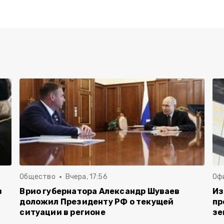
Общество
Вчера, 17:56
Оф
в
Врио губернатора Александр Шуваев
Из
доложил Президенту РФ о текущей
пр
ситуации в регионе
зе