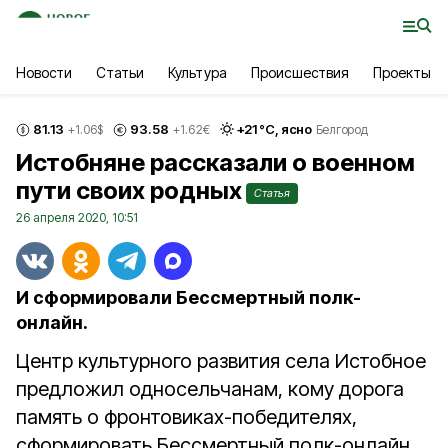
Новости
Статьи
Культура
Происшествия
Проекты
81.13
93.58
+
21
°С,
ясно
+1.06
$
+1.62
€
Белгород
Истобняне рассказали о военном
пути своих родных
Статья
26 апреля 2020, 10:51
И сформировали Бессмертный полк-
онлайн.
Центр культурного развития села Истобное
предложил односельчанам, кому дорога
память о фронтовиках-победителях,
сформировать Бессмертный полк-онлайн.