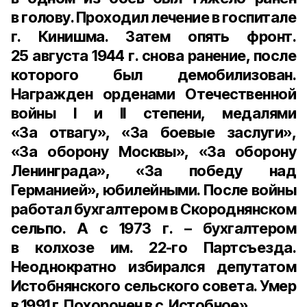
в голову. Проходил лечение в госпитале
г. Кинишма. Затем опять фронт.
25 августа 1944 г. снова ранение, после
которого был демобилизован.
Награжден орденами Отечественной
войны I и II степени, медалями
«За отвагу», «За боевые заслуги»,
«За оборону Москвы», «За оборону
Ленинграда», «За победу над
Германией», юбилейными. После войны
работал бухгалтером в Скороднянском
сельпо. А с 1973 г. – бухгалтером
в колхозе им. 22-го Партсъезда.
Неоднократно избирался депутатом
Истобнянского сельского совета. Умер
в 1991 г. Похоронен в с. Истобное».